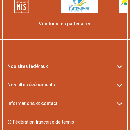
Voir tous les partenaires
Nos sites fédéraux
Ten’Up
Nos sites événements
ADOC
Billetterie Roland-Garros
Informations et contact
AEI/MOJA
Billetterie Rolex Paris Masters
Textes officiels FFT
Proshop FFT
© Fédération française de tennis
Billetterie Greenweez Paris Major