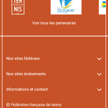
Voir tous les partenaires
Nos sites fédéraux
Ten’Up
Nos sites événements
ADOC
Billetterie Roland-Garros
Informations et contact
AEI/MOJA
Billetterie Rolex Paris Masters
Textes officiels FFT
Proshop FFT
© Fédération française de tennis