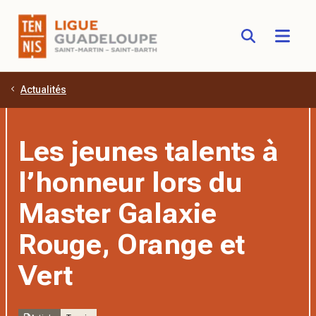
Actualités
Aller au contenu principal
Les jeunes talents à
l’honneur lors du
Master Galaxie
Rouge, Orange et
Vert