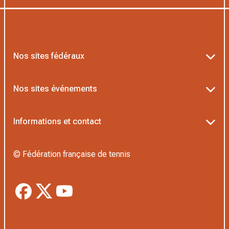
Nos sites fédéraux
Ten’Up
Nos sites événements
ADOC
Billetterie Roland-Garros
Informations et contact
AEI/MOJA
Billetterie Rolex Paris Masters
Textes officiels FFT
Proshop FFT
© Fédération française de tennis
Billetterie Greenweez Paris Major
Politique de confidentialité
Application Beach/Padel
Boutique Officielle
Politique des cookies
Gestion sportive
Gestion des cookies
Mon espace arbitrage