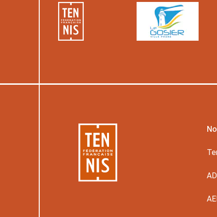
No
Te
A
AE