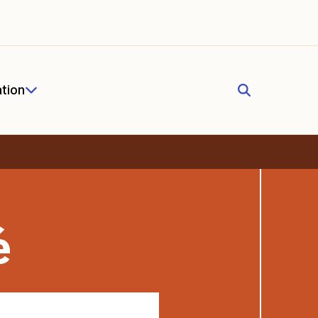
tion
é