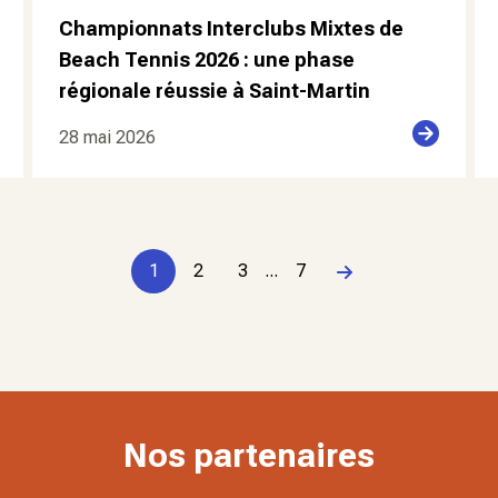
Championnats Interclubs Mixtes de
Beach Tennis 2026 : une phase
régionale réussie à Saint-Martin
28 mai 2026
1
2
3
...
7
Page suivante
Nos partenaires